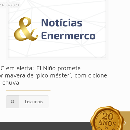
23/08/2023
SC em alerta: El Niño promete
primavera de ‘pico máster’, com ciclone
e chuva
Leia mais