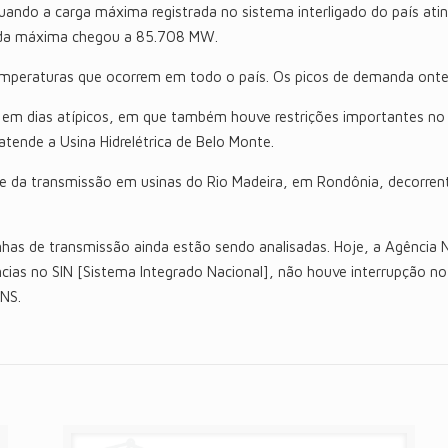
ando a carga máxima registrada no sistema interligado do país ati
anda máxima chegou a 85.708 MW.
mperaturas que ocorrem em todo o país. Os picos de demanda ontem
m dias atípicos, em que também houve restrições importantes no si
atende a Usina Hidrelétrica de Belo Monte.
parte da transmissão em usinas do Rio Madeira, em Rondônia, decorr
nhas de transmissão ainda estão sendo analisadas. Hoje, a Agência N
ncias no SIN [Sistema Integrado Nacional], não houve interrupção no
ONS.