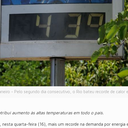
aneiro - Pelo segundo dia consecutivo, o Rio bateu recorde de calor
tribui aumento às altas temperaturas em todo o país.
u, nesta quarta-feira (16), mais um recorde na demanda por energia