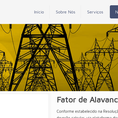
Início
Sobre Nós
Serviços
N
Fator de Alavan
Conforme estabelecido na Resoluç
deverão calcular, via plataforma di