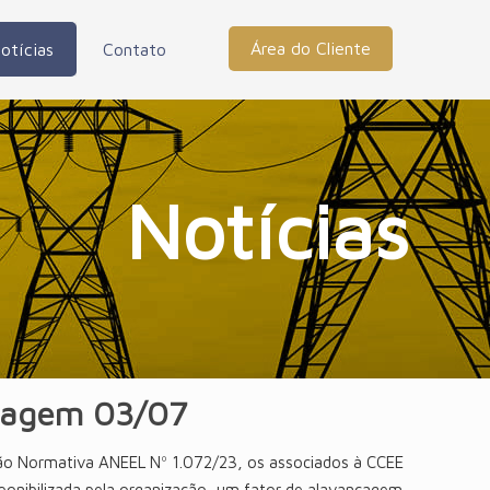
Área do Cliente
otícias
Contato
Notícias
cagem 03/07
ão Normativa ANEEL Nº 1.072/23, os associados à CCEE
sponibilizada pela organização, um fator de alavancagem,